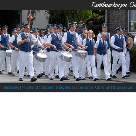
Startseite
|
Vorstand
|
Partner
|
Mitglieder
|
Termine
|
Chronik
|
Impressum